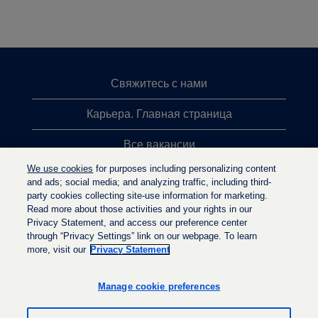
Свяжитесь с нами
Карьера. Главная страница
Все вакансии
We use cookies
for purposes including personalizing content
Лидеры поиска
and ads; social media; and analyzing traffic, including third-
party cookies collecting site-use information for marketing.
Политика конфиденциальности
Read more about those activities and your rights in our
Privacy Statement, and access our preference center
through “Privacy Settings” link on our webpage. To learn
more, visit our
Privacy Statement
О
О
О
т
т
т
к
к
Manage cookie preferences
к
р
р
р
ы
ы
ы