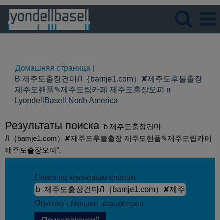
Язык
Просмотрите профиль
Домашняя страница
|
B 제주도출장건마Л｛bamje1.com）✘제주도후불출장
제주도핸플✎제주도립카페 제주도출장오피 в
(текущая
LyondellBasell North America
страница)
Результаты поиска
"b 제주도출장건마
Л｛bamje1.com）✘제주도후불출장 제주도핸플✎제주도립카페
제주도출장오피".
Поиск по ключевым словам
Показать больше параметров