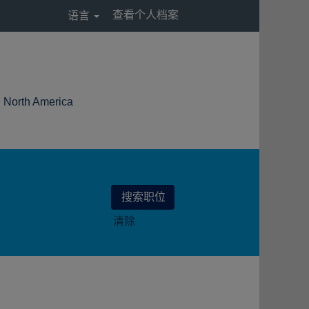
查看个人档案
语言
（当
th America
前
页
面）
清除