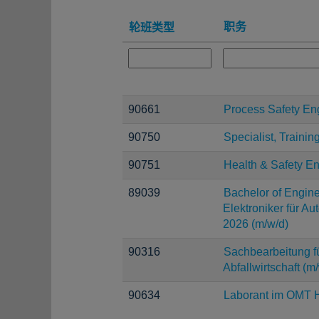
职务
轮班类型
90661
Process Safety En
90750
Specialist, Trainin
90751
Health & Safety E
89039
Bachelor of Engine
Elektroniker für A
2026 (m/w/d)
90316
Sachbearbeitung fü
Abfallwirtschaft (m
90634
Laborant im OMT H