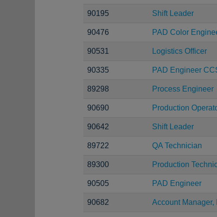
90195
Shift Leader
90476
PAD Color Engine
90531
Logistics Officer
90335
PAD Engineer CC
89298
Process Engineer
90690
Production Operat
90642
Shift Leader
89722
QA Technician
89300
Production Techni
90505
PAD Engineer
90682
Account Manager,