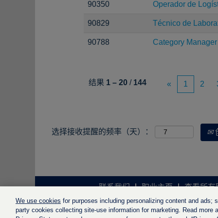
90350
Operador de Logíst
90829
Técnico de Laborat
90788
Category Manager
结果
1 – 20
/
144
«
1
2
选择接收提醒的频率（天）：
联系我们
职业主页
查看所有
We use cookies
for purposes including personalizing content and ads; soc
party cookies collecting site-use information for marketing. Read more ab