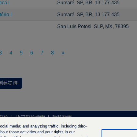
ica I
Sumaré, SP, BR, 13.177-435
ório I
Sumaré, SP, BR, 13.177-435
San Luis Potosi, SLP, MX, 78395
3
4
5
6
7
8
»
创建提醒
职位
热门职位搜索
隐私政策
ial media; and analyzing traffic, including third-
out those activities and your rights in our