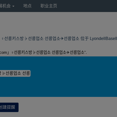
展机会
地点
职业主页
♀선릉키스방♭선릉업소 선릉업소✈선릉업소 位于 LyondellBasell Nor
2.com」♀선릉키스방♭선릉업소 선릉업소✈선릉업소".
创建提醒