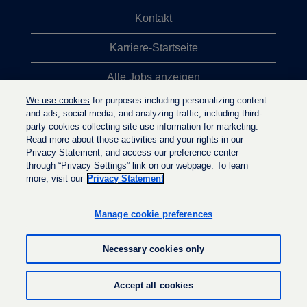
Kontakt
Karriere-Startseite
Alle Jobs anzeigen
We use cookies
for purposes including personalizing content
Top-Jobsuchen
and ads; social media; and analyzing traffic, including third-
party cookies collecting site-use information for marketing.
Datenschutzrichtlinie
Read more about those activities and your rights in our
Privacy Statement, and access our preference center
through “Privacy Settings” link on our webpage. To learn
more, visit our
Privacy Statement
W
W
W
i
i
i
r
r
Manage cookie preferences
r
d
d
d
a
a
a
u
u
Necessary cookies only
u
f
f
f
e
e
e
i
i
© LyondellBasell Industries Holdings B.V. 2026
i
Accept all cookies
n
n
n
e
e
e