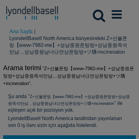
Ana Sayfa
|
LyondellBasell North America bünyesindeki Z+선불폰
팅【www༚7982༚me】+성남중원폰팅방+성남중원즉석
(mevc
만남…성남중원남녀㉯연상폰팅방+ツ㷰+incineration
sayfa)
Arama terimi
"Z+선불폰팅【www༚7982༚me】+성남중원폰
팅방+성남중원즉석만남…성남중원남녀㉯연상폰팅방+ツ㷰
+incineration".
Şu anda "
Z+선불폰팅【www༚7982༚me】+성남중원폰팅방+성남중
" ile
원즉석만남…성남중원남녀㉯연상폰팅방+ツ㷰+incineration
eşleşen açık bir pozisyon yok.
LyondellBasell North America tarafından yayınlanan
son 0 iş ilanı sizin için aşağıda listelendi.