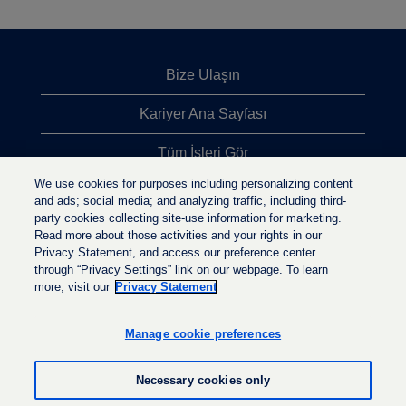
Bize Ulaşın
Kariyer Ana Sayfası
Tüm İşleri Gör
We use cookies
for purposes including personalizing content
En Çok Aranan İşler
and ads; social media; and analyzing traffic, including third-
party cookies collecting site-use information for marketing.
Gizlilik İlkesi
Read more about those activities and your rights in our
Privacy Statement, and access our preference center
through “Privacy Settings” link on our webpage. To learn
more, visit our
Privacy Statement
Y
Y
Y
e
e
e
n
n
Manage cookie preferences
n
i
i
i
s
s
s
e
e
Necessary cookies only
e
k
k
k
m
m