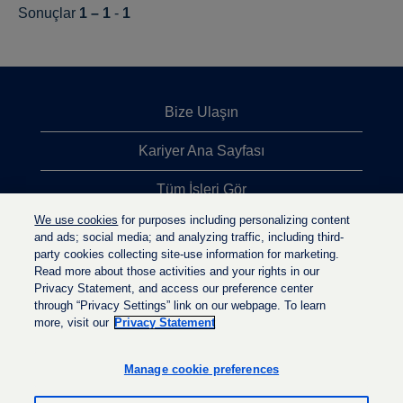
Sonuçlar
1 – 1
-
1
Bize Ulaşın
Kariyer Ana Sayfası
Tüm İşleri Gör
We use cookies
for purposes including personalizing content
En Çok Aranan İşler
and ads; social media; and analyzing traffic, including third-
party cookies collecting site-use information for marketing.
Gizlilik İlkesi
Read more about those activities and your rights in our
Privacy Statement, and access our preference center
through “Privacy Settings” link on our webpage. To learn
more, visit our
Privacy Statement
Y
Y
Y
e
e
e
n
n
Manage cookie preferences
n
i
i
i
s
s