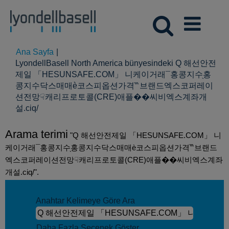
Ana Sayfa
|
LyondellBasell North America bünyesindeki Q 해선안전
제일 「HESUNSAFE.COM」 니케이거래¯홍콩지수֖홍
콩지수닥스매매è코스피옵션가격‷브랜드엑스코퍼레이
션전망☟캐리프로토콜(CRE)애플��씨비엑스계좌개
(mevcut
설.ciq/
sayfa)
Arama terimi
"Q 해선안전제일 「HESUNSAFE.COM」 니
케이거래¯홍콩지수֖홍콩지수닥스매매è코스피옵션가격‷브랜드
엑스코퍼레이션전망☟캐리프로토콜(CRE)애플��씨비엑스계좌
개설.ciq/".
Anahtar Kelimeye Göre Ara
Daha Fazla Seçenek Göster