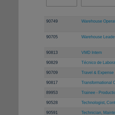
90749
Warehouse Operati
90705
Warehouse Leade
90813
VMD Intern
90829
Técnico de Laborat
90709
Travel & Expense 
90817
Transformational 
89953
Trainee - Producti
90528
Technologist, Con
90591
Technician, Maint