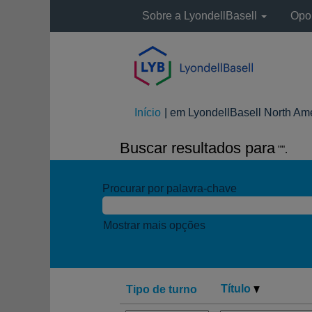
Sobre a LyondellBasell
Opor
Início
|
em LyondellBasell North Am
Buscar resultados para
"".
Procurar por palavra-chave
Mostrar mais opções
Título
Tipo de turno