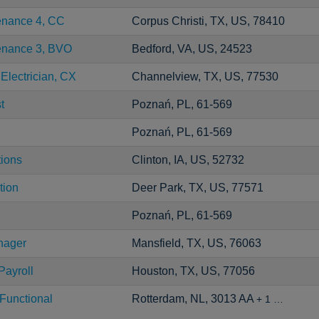
enance 4, CC
Corpus Christi, TX, US, 78410
tenance 3, BVO
Bedford, VA, US, 24523
 Electrician, CX
Channelview, TX, US, 77530
t
Poznań, PL, 61-569
Poznań, PL, 61-569
tions
Clinton, IA, US, 52732
tion
Deer Park, TX, US, 77571
Poznań, PL, 61-569
nager
Mansfield, TX, US, 76063
Payroll
Houston, TX, US, 77056
Functional
Rotterdam, NL, 3013 AA
+ 1 …