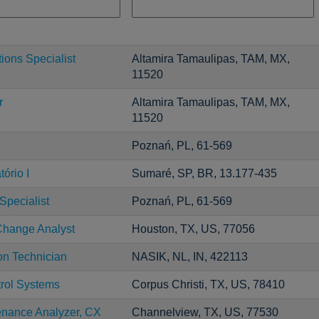
ons Specialist
Altamira Tamaulipas, TAM, MX,
11520
r
Altamira Tamaulipas, TAM, MX,
11520
Poznań, PL, 61-569
ório I
Sumaré, SP, BR, 13.177-435
Specialist
Poznań, PL, 61-569
Change Analyst
Houston, TX, US, 77056
on Technician
NASIK, NL, IN, 422113
trol Systems
Corpus Christi, TX, US, 78410
enance Analyzer, CX
Channelview, TX, US, 77530