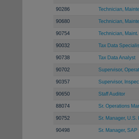
90286
Technician, Maint
90680
Technician, Main
90754
Technician, Maint.
90032
Tax Data Specialis
90738
Tax Data Analyst
90702
Supervisor, Opera
90357
Supervisor, Inspec
90650
Staff Auditor
88074
Sr. Operations Ma
90752
Sr. Manager, U.S. 
90498
Sr. Manager, SAP 