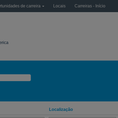
tunidades de carreira
Locais
Carreiras - Início
(página
erica
atual)
Localização