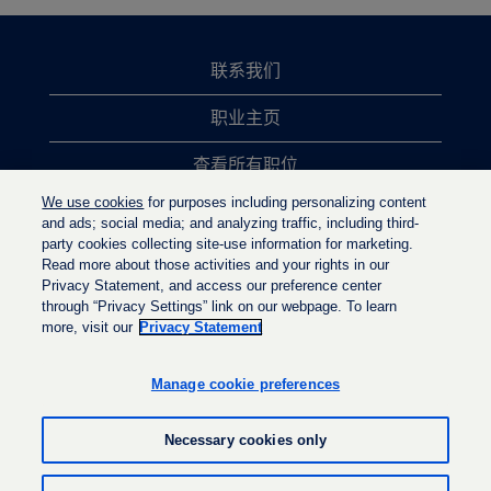
联系我们
职业主页
查看所有职位
We use cookies
for purposes including personalizing content
热门职位搜索
and ads; social media; and analyzing traffic, including third-
party cookies collecting site-use information for marketing.
隐私政策
Read more about those activities and your rights in our
Privacy Statement, and access our preference center
through “Privacy Settings” link on our webpage. To learn
more, visit our
Privacy Statement
在
在
在
新
新
新
选
选
Manage cookie preferences
选
项
项
项
卡
卡
卡
中
中
Necessary cookies only
中
打
打
打
开
开
开
。
。
© LyondellBasell Industries Holdings B.V. 2022