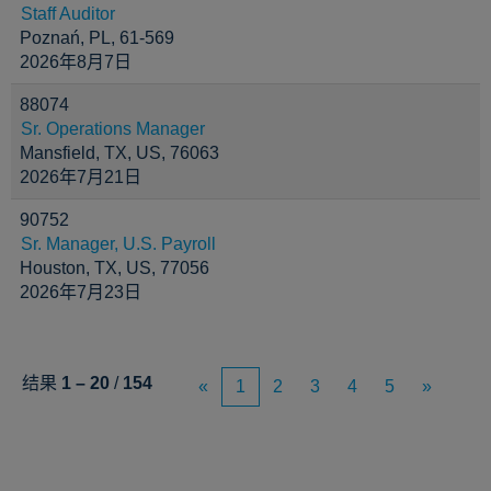
Staff Auditor
Poznań, PL, 61-569
2026年8月7日
88074
Sr. Operations Manager
Mansfield, TX, US, 76063
2026年7月21日
90752
Sr. Manager, U.S. Payroll
Houston, TX, US, 77056
2026年7月23日
结果
1 – 20
/
154
«
1
2
3
4
5
»