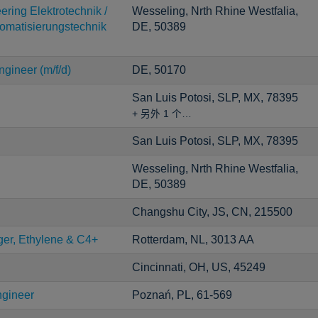
ering Elektrotechnik /
Wesseling, Nrth Rhine Westfalia,
utomatisierungstechnik
DE, 50389
gineer (m/f/d)
DE, 50170
San Luis Potosi, SLP, MX, 78395
+ 另外 1 个…
San Luis Potosi, SLP, MX, 78395
Wesseling, Nrth Rhine Westfalia,
DE, 50389
Changshu City, JS, CN, 215500
er, Ethylene & C4+
Rotterdam, NL, 3013 AA
Cincinnati, OH, US, 45249
ngineer
Poznań, PL, 61-569