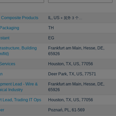
 Composite Products
IL, US
+ 另外 3 个…
 Packaging
TH
istant
EG
astructure, Building
Frankfurt am Main, Hesse, DE,
/f/d)
65926
Services
Houston, TX, US, 77056
an
Deer Park, TX, US, 77571
opment Lead - Wire &
Frankfurt am Main, Hesse, DE,
ical Industry
65926
t Lead, Trading IT Ops
Houston, TX, US, 77056
eer
Poznań, PL, 61-569