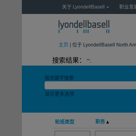
关于 LyondellBasell
职业发
主页
|
位于 LyondellBasell North Am
搜索结果：
"".
按关键字搜索
显示更多选项
职务
轮班类型