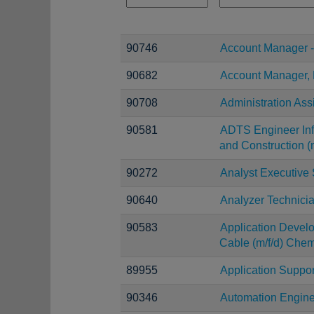
90746
Account Manager -
90682
Account Manager,
90708
Administration Ass
90581
ADTS Engineer Infr
and Construction (m
90272
Analyst Executive 
90640
Analyzer Technici
90583
Application Devel
Cable (m/f/d) Chem
89955
Application Suppor
90346
Automation Engin