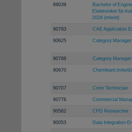
89039
Bachelor of Engine
Elektroniker für A
2026 (m/w/d)
90793
CAE Application En
90625
Category Manager
90788
Category Manager
90670
Chemikant (m/w/d)
90707
Color Technician
90776
Commercial Manag
90562
CPD Researcher
90053
Data Integration E