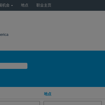
展机会
地点
职业主页
（当
erica
前
页
面）
地点