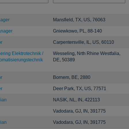
nager
Mansfield, TX, US, 76063
anager
Gniewkowo, PL, 88-140
or
Carpentersville, IL, US, 60110
ering Elektrotechnik /
Wesseling, Nrth Rhine Westfalia,
tomatisierungstechnik
DE, 50389
or
Bornem, BE, 2880
er
Deer Park, TX, US, 77571
cian
NASIK, NL, IN, 422113
Vadodara, GJ, IN, 391775
cian
Vadodara, GJ, IN, 391775