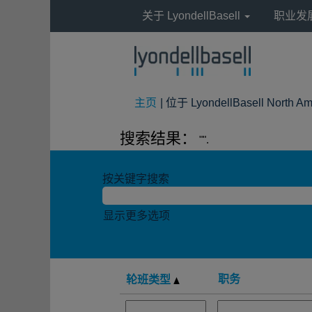
关于 LyondellBasell
职业发
主页
|
位于 LyondellBasell North Am
搜索结果：
"".
按关键字搜索
显示更多选项
职务
轮班类型