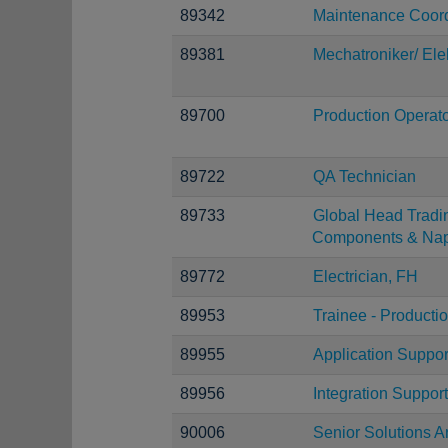
89342
Maintenance Coord
89381
Mechatroniker/ Ele
89700
Production Operat
89722
QA Technician
89733
Global Head Tradi
Components & Na
89772
Electrician, FH
89953
Trainee - Producti
89955
Application Suppor
89956
Integration Suppor
90006
Senior Solutions Ar