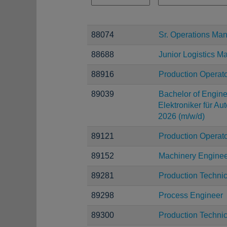
88074
Sr. Operations Ma
88688
Junior Logistics M
88916
Production Operat
89039
Bachelor of Engine
Elektroniker für Au
2026 (m/w/d)
89121
Production Operat
89152
Machinery Engine
89281
Production Techni
89298
Process Engineer
89300
Production Techni