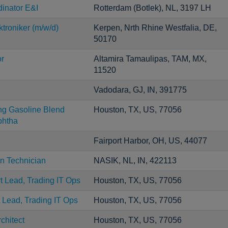
inator E&I
Rotterdam (Botlek), NL, 3197 LH
ktroniker (m/w/d)
Kerpen, Nrth Rhine Westfalia, DE,
50170
or
Altamira Tamaulipas, TAM, MX,
11520
Vadodara, GJ, IN, 391775
ng Gasoline Blend
Houston, TX, US, 77056
phtha
Fairport Harbor, OH, US, 44077
on Technician
NASIK, NL, IN, 422113
t Lead, Trading IT Ops
Houston, TX, US, 77056
t Lead, Trading IT Ops
Houston, TX, US, 77056
chitect
Houston, TX, US, 77056