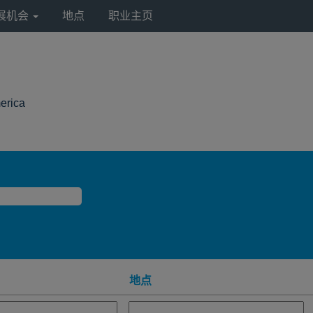
展机会
地点
职业主页
（当
erica
前
页
面）
地点