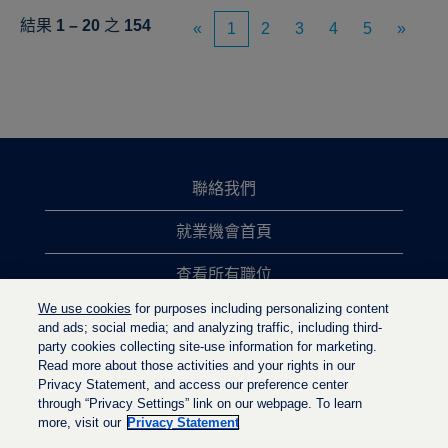
結果
1 – 20
之
154
«
1
2
3
4
5
»
聯絡我們
就業機會首頁
查看所有職位
We use cookies
for purposes including personalizing content
熱門職位搜尋
and ads; social media; and analyzing traffic, including third-
party cookies collecting site-use information for marketing.
隱私權政策
Read more about those activities and your rights in our
Privacy Statement, and access our preference center
through “Privacy Settings” link on our webpage. To learn
more, visit our
Privacy Statement
在
在