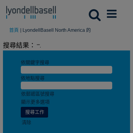
(目
首頁
|
LyondellBasell North America 的
前
頁
搜尋結果：
"".
面)
依關鍵字搜尋
依地點搜尋
依郵遞區號搜尋
顯示更多選項
清除