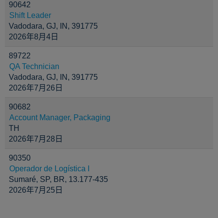
90642
Shift Leader
Vadodara, GJ, IN, 391775
2026年8月4日
89722
QA Technician
Vadodara, GJ, IN, 391775
2026年7月26日
90682
Account Manager, Packaging
TH
2026年7月28日
90350
Operador de Logística I
Sumaré, SP, BR, 13.177-435
2026年7月25日