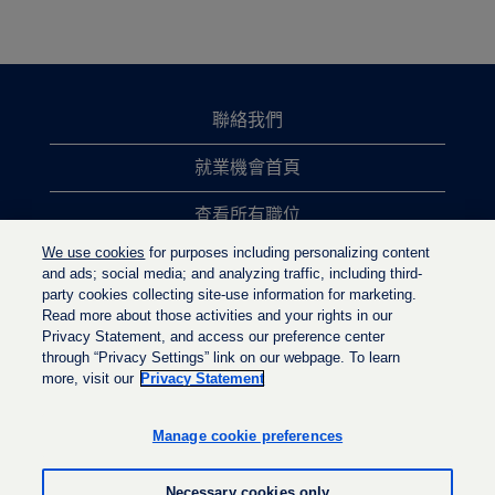
聯絡我們
就業機會首頁
查看所有職位
We use cookies
for purposes including personalizing content
熱門職位搜尋
and ads; social media; and analyzing traffic, including third-
party cookies collecting site-use information for marketing.
隱私權政策
Read more about those activities and your rights in our
Privacy Statement, and access our preference center
through “Privacy Settings” link on our webpage. To learn
more, visit our
Privacy Statement
在
在
在
新
新
新
的
的
Manage cookie preferences
的
索
索
索
引
引
引
標
標
Necessary cookies only