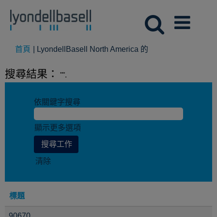
(目
首頁
|
LyondellBasell North America 的
前
頁
搜尋結果：
"".
面)
依關鍵字搜尋
顯示更多選項
清除
標題
90670