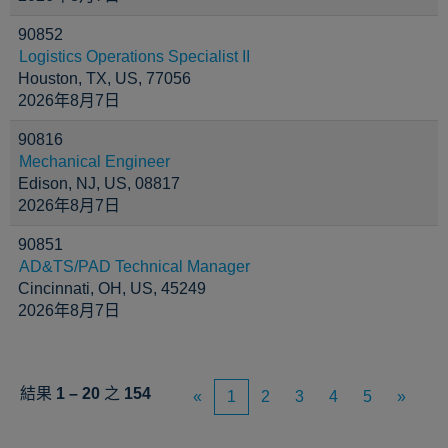
90852
Logistics Operations Specialist II
Houston, TX, US, 77056
2026年8月7日
90816
Mechanical Engineer
Edison, NJ, US, 08817
2026年8月7日
90851
AD&TS/PAD Technical Manager
Cincinnati, OH, US, 45249
2026年8月7日
結果
1 – 20
之
154
«
1
2
3
4
5
»