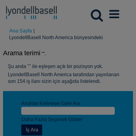
Ana Sayfa
|
(mevcut
LyondellBasell North America bünyesindeki
sayfa)
Arama terimi
"".
Şu anda "
" ile eşleşen açık bir pozisyon yok.
LyondellBasell North America tarafından yayınlanan
son 154 iş ilanı sizin için aşağıda listelendi.
Anahtar Kelimeye Göre Ara
Daha Fazla Seçenek Göster