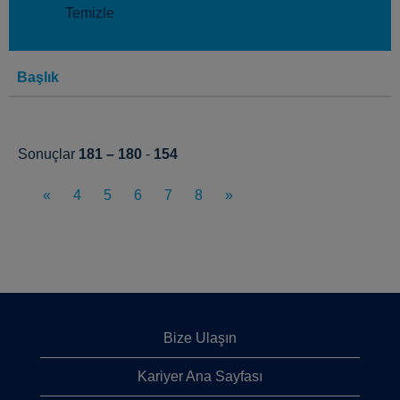
Temizle
Başlık
Sonuçlar
181 – 180
-
154
«
4
5
6
7
8
»
Bize Ulaşın
Kariyer Ana Sayfası