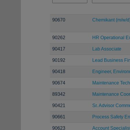
90670
Chemikant (m/w/d
90262
HR Operational Ex
90417
Lab Associate
90192
Lead Business Fi
90418
Engineer, Environ
90674
Maintenance Tech
89342
Maintenance Coor
90421
Sr. Advisor Comm
90661
Process Safety E
90623
Account Specialis