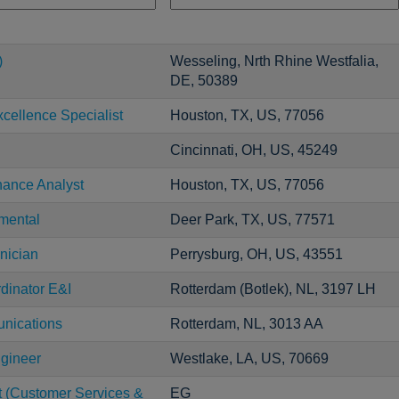
)
Wesseling, Nrth Rhine Westfalia,
DE, 50389
cellence Specialist
Houston, TX, US, 77056
Cincinnati, OH, US, 45249
nance Analyst
Houston, TX, US, 77056
mental
Deer Park, TX, US, 77571
nician
Perrysburg, OH, US, 43551
dinator E&I
Rotterdam (Botlek), NL, 3197 LH
unications
Rotterdam, NL, 3013 AA
ngineer
Westlake, LA, US, 70669
t (Customer Services &
EG