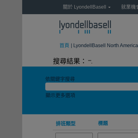
關於 LyondellBasell
就業機
首頁
|
LyondellBasell North Americ
搜尋結果：
"".
依關鍵字搜尋
顯示更多選項
標題
排班類型