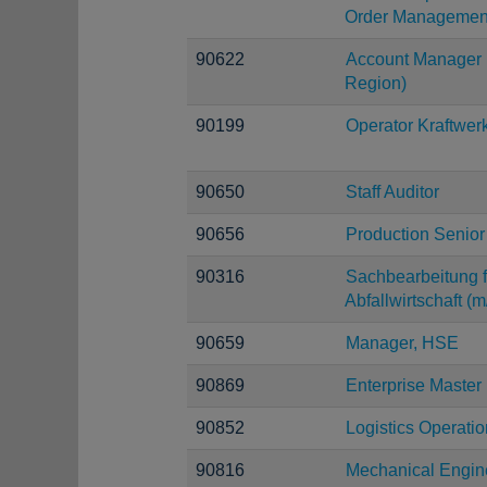
Order Managemen
90622
Account Manager 
Region)
90199
Operator Kraftwer
90650
Staff Auditor
90656
Production Senior
90316
Sachbearbeitung f
Abfallwirtschaft (m
90659
Manager, HSE
90869
Enterprise Maste
90852
Logistics Operation
90816
Mechanical Engin