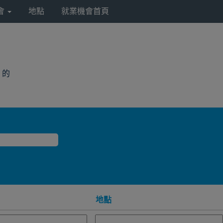
會
地點
就業機會首頁
(目
a 的
前
頁
面)
地點