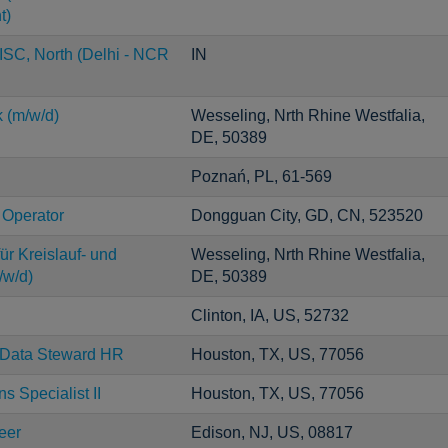
t)
ISC, North (Delhi - NCR
IN
k (m/w/d)
Wesseling, Nrth Rhine Westfalia,
DE, 50389
Poznań, PL, 61-569
 Operator
Dongguan City, GD, CN, 523520
ür Kreislauf- und
Wesseling, Nrth Rhine Westfalia,
/w/d)
DE, 50389
Clinton, IA, US, 52732
r Data Steward HR
Houston, TX, US, 77056
s Specialist II
Houston, TX, US, 77056
eer
Edison, NJ, US, 08817