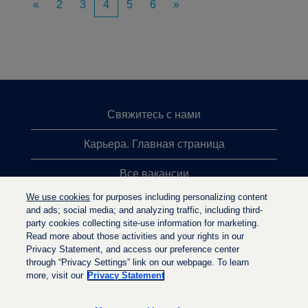
«
2
3
4
5
6
»
Свяжитесь с нами
Карьера. Главная страница
Все вакансии
We use cookies
for purposes including personalizing content
Лидеры поиска
and ads; social media; and analyzing traffic, including third-
party cookies collecting site-use information for marketing.
Политика конфиденциальности
Read more about those activities and your rights in our
Privacy Statement, and access our preference center
through “Privacy Settings” link on our webpage. To learn
more, visit our
Privacy Statement
О
О
О
т
т
т