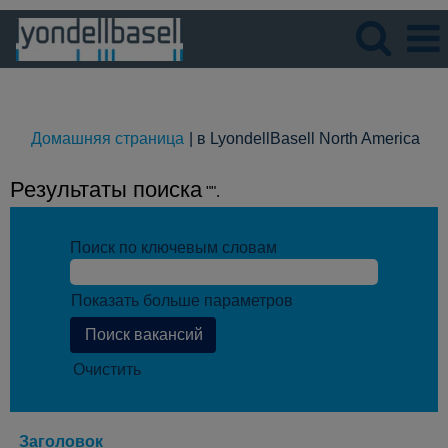
Язык
Просмотрите профиль
(те
Домашняя страница
|
в LyondellBasell North America
стр
Результаты поиска
"".
Поиск по ключевым словам
Показать больше параметров
Очистить
Заголовок