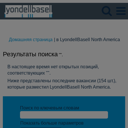
Язык
Просмотрите профиль
(те
Домашняя страница
|
в LyondellBasell North America
стр
Результаты поиска
"".
В настоящее время нет открытых позиций,
соответствующих "
".
Ниже представлены последние вакансии (154 шт.),
которые разместил LyondellBasell North America.
Поиск по ключевым словам
Показать больше параметров