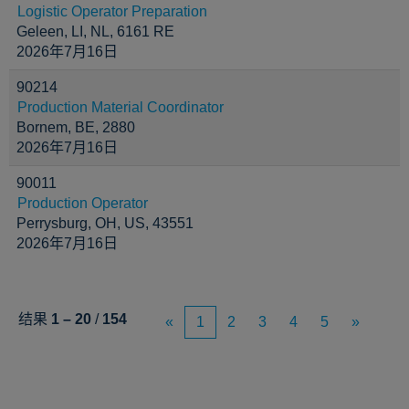
Logistic Operator Preparation
Geleen, LI, NL, 6161 RE
2026年7月16日
90214
Production Material Coordinator
Bornem, BE, 2880
2026年7月16日
90011
Production Operator
Perrysburg, OH, US, 43551
2026年7月16日
结果
1 – 20
/
154
«
1
2
3
4
5
»