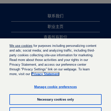
联系我们
职业主页
查看所有职位
We use cookies
for purposes including personalizing content
热门职位搜索
and ads; social media; and analyzing traffic, including third-
party cookies collecting site-use information for marketing.
隐私政策
Read more about those activities and your rights in our
Privacy Statement, and access our preference center
through “Privacy Settings” link on our webpage. To learn
more, visit our
Privacy Statement
在
在
在
新
新
新
选
选
Manage cookie preferences
选
项
项
项
卡
卡
卡
中
中
Necessary cookies only
中
打
打
打
开
开
开
。
。
© LyondellBasell Industries Holdings B.V. 2022