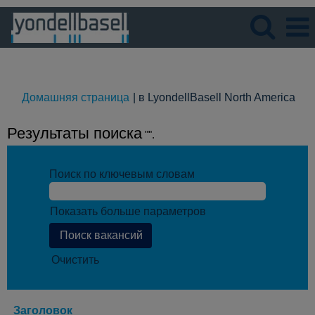
Язык
Просмотрите профиль
(те
Домашняя страница
|
в LyondellBasell North America
стр
Результаты поиска
"".
Поиск по ключевым словам
Показать больше параметров
Очистить
Заголовок