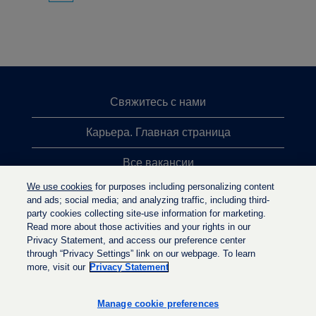
Свяжитесь с нами
Карьера. Главная страница
Все вакансии
We use cookies
for purposes including personalizing content
Лидеры поиска
and ads; social media; and analyzing traffic, including third-
party cookies collecting site-use information for marketing.
Политика конфиденциальности
Read more about those activities and your rights in our
Privacy Statement, and access our preference center
through “Privacy Settings” link on our webpage. To learn
more, visit our
Privacy Statement
О
О
О
т
т
т
к
к
Manage cookie preferences
к
р
р