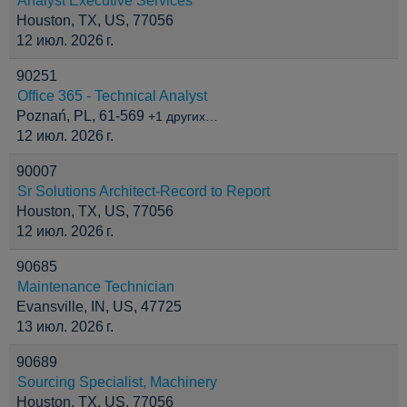
Analyst Executive Services
Houston, TX, US, 77056
12 июл. 2026 г.
90251
Office 365 - Technical Analyst
Poznań, PL, 61-569
+1 других…
12 июл. 2026 г.
90007
Sr Solutions Architect-Record to Report
Houston, TX, US, 77056
12 июл. 2026 г.
90685
Maintenance Technician
Evansville, IN, US, 47725
13 июл. 2026 г.
90689
Sourcing Specialist, Machinery
Houston, TX, US, 77056