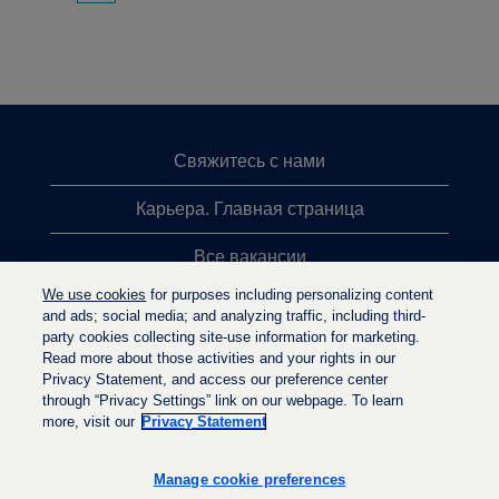
Свяжитесь с нами
Карьера. Главная страница
Все вакансии
We use cookies
for purposes including personalizing content
Лидеры поиска
and ads; social media; and analyzing traffic, including third-
party cookies collecting site-use information for marketing.
Политика конфиденциальности
Read more about those activities and your rights in our
Privacy Statement, and access our preference center
through “Privacy Settings” link on our webpage. To learn
more, visit our
Privacy Statement
О
О
О
т
т
т
к
к
Manage cookie preferences
к
р
р