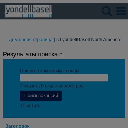
Язык
Просмотрите профиль
(те
Домашняя страница
|
в LyondellBasell North America
стр
Результаты поиска
"".
Поиск по ключевым словам
Показать больше параметров
Очистить
Заголовок