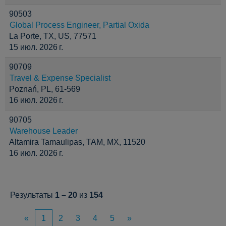
90503
Global Process Engineer, Partial Oxida
La Porte, TX, US, 77571
15 июл. 2026 г.
90709
Travel & Expense Specialist
Poznań, PL, 61-569
16 июл. 2026 г.
90705
Warehouse Leader
Altamira Tamaulipas, TAM, MX, 11520
16 июл. 2026 г.
Результаты
1 – 20
из
154
«
1
2
3
4
5
»