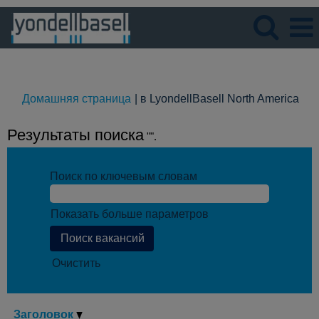
Язык
Просмотрите профиль
(те
Домашняя страница
|
в LyondellBasell North America
стр
Результаты поиска
"".
Поиск по ключевым словам
Показать больше параметров
Очистить
Заголовок