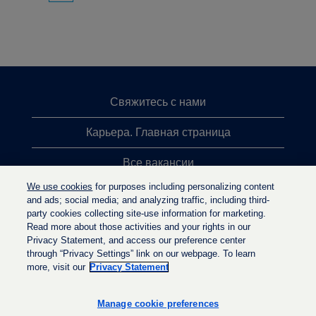
Свяжитесь с нами
Карьера. Главная страница
Все вакансии
We use cookies
for purposes including personalizing content
Лидеры поиска
and ads; social media; and analyzing traffic, including third-
party cookies collecting site-use information for marketing.
Политика конфиденциальности
Read more about those activities and your rights in our
Privacy Statement, and access our preference center
through “Privacy Settings” link on our webpage. To learn
more, visit our
Privacy Statement
О
О
О
т
т
т
к
к
Manage cookie preferences
к
р
р