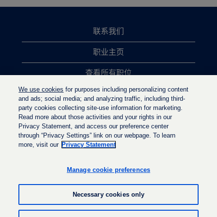
联系我们
职业主页
查看所有职位
We use cookies
for purposes including personalizing content
热门职位搜索
and ads; social media; and analyzing traffic, including third-
party cookies collecting site-use information for marketing.
隐私政策
Read more about those activities and your rights in our
Privacy Statement, and access our preference center
through “Privacy Settings” link on our webpage. To learn
more, visit our
Privacy Statement
在
在
在
新
新
新
选
选
Manage cookie preferences
选
项
项
项
卡
卡
卡
中
中
Necessary cookies only
中
打
打
打
开
开
开
。
。
© LyondellBasell Industries Holdings B.V. 2022