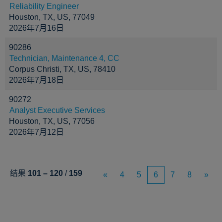
Reliability Engineer
Houston, TX, US, 77049
2026年7月16日
90286
Technician, Maintenance 4, CC
Corpus Christi, TX, US, 78410
2026年7月18日
90272
Analyst Executive Services
Houston, TX, US, 77056
2026年7月12日
结果
101 – 120
/
159
«
4
5
6
7
8
»