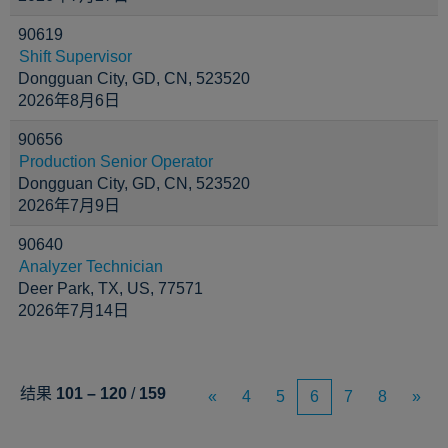
90619
Shift Supervisor
Dongguan City, GD, CN, 523520
2026年8月6日
90656
Production Senior Operator
Dongguan City, GD, CN, 523520
2026年7月9日
90640
Analyzer Technician
Deer Park, TX, US, 77571
2026年7月14日
结果
101 – 120
/
159
«
4
5
6
7
8
»