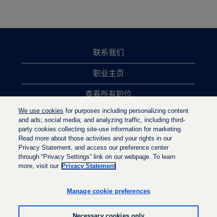
联系我们
职业主页
查看所有职位
We use cookies
for purposes including personalizing content
热门职位搜索
and ads; social media; and analyzing traffic, including third-
party cookies collecting site-use information for marketing.
隐私政策
Read more about those activities and your rights in our
Privacy Statement, and access our preference center
through “Privacy Settings” link on our webpage. To learn
more, visit our
Privacy Statement
在
在
在
新
新
新
选
选
Manage cookie preferences
选
项
项
项
卡
卡
卡
中
中
Necessary cookies only