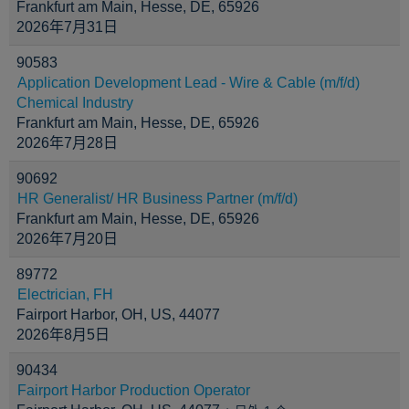
Frankfurt am Main, Hesse, DE, 65926
2026年7月31日
90583
Application Development Lead - Wire & Cable (m/f/d)
Chemical Industry
Frankfurt am Main, Hesse, DE, 65926
2026年7月28日
90692
HR Generalist/ HR Business Partner (m/f/d)
Frankfurt am Main, Hesse, DE, 65926
2026年7月20日
89772
Electrician, FH
Fairport Harbor, OH, US, 44077
2026年8月5日
90434
Fairport Harbor Production Operator