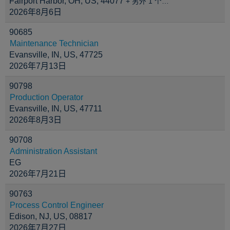
Fairport Harbor, OH, US, 44077
+ 另外 1 个…
2026年8月6日
90685
Maintenance Technician
Evansville, IN, US, 47725
2026年7月13日
90798
Production Operator
Evansville, IN, US, 47711
2026年8月3日
90708
Administration Assistant
EG
2026年7月21日
90763
Process Control Engineer
Edison, NJ, US, 08817
2026年7月27日