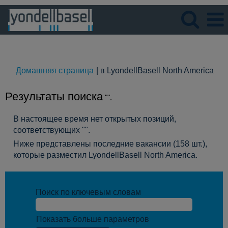
Язык
Просмотрите профиль
(те
Домашняя страница
|
в LyondellBasell North America
стр
Результаты поиска
"".
В настоящее время нет открытых позиций,
соответствующих "
".
Ниже представлены последние вакансии (158 шт.),
которые разместил LyondellBasell North America.
Поиск по ключевым словам
Показать больше параметров