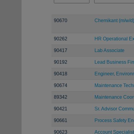
90670
Chemikant (m/w/d
90262
HR Operational Ex
90417
Lab Associate
90192
Lead Business Fin
90418
Engineer, Environ
90674
Maintenance Tech
89342
Maintenance Coor
90421
Sr. Advisor Commu
90661
Process Safety En
90623
Account Specialis