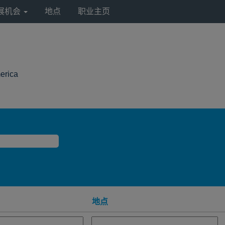
展机会
地点
职业主页
（当
erica
前
页
面）
地点