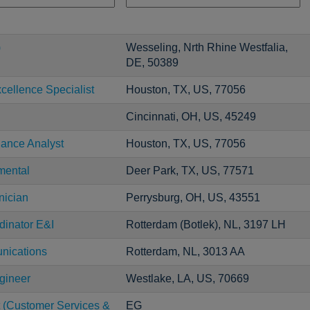
)
Wesseling, Nrth Rhine Westfalia,
DE, 50389
cellence Specialist
Houston, TX, US, 77056
Cincinnati, OH, US, 45249
ance Analyst
Houston, TX, US, 77056
mental
Deer Park, TX, US, 77571
nician
Perrysburg, OH, US, 43551
dinator E&I
Rotterdam (Botlek), NL, 3197 LH
nications
Rotterdam, NL, 3013 AA
gineer
Westlake, LA, US, 70669
t (Customer Services &
EG