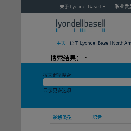
关于 LyondellBasell
职业发
主页
|
位于 LyondellBasell North Am
搜索结果：
"".
按关键字搜索
显示更多选项
职务
轮班类型