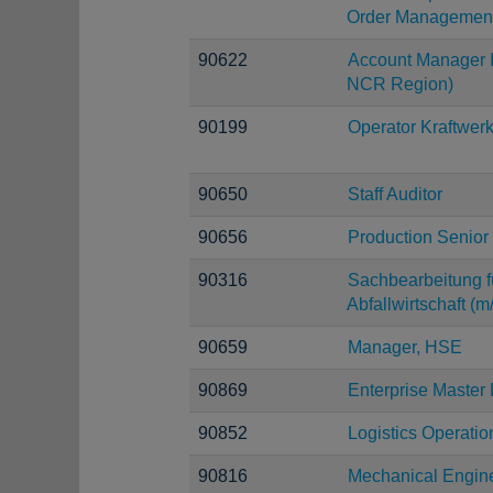
Order Managemen
90622
Account Manager I
NCR Region)
90199
Operator Kraftwerk
90650
Staff Auditor
90656
Production Senior
90316
Sachbearbeitung fü
Abfallwirtschaft (m
90659
Manager, HSE
90869
Enterprise Master
90852
Logistics Operation
90816
Mechanical Engin