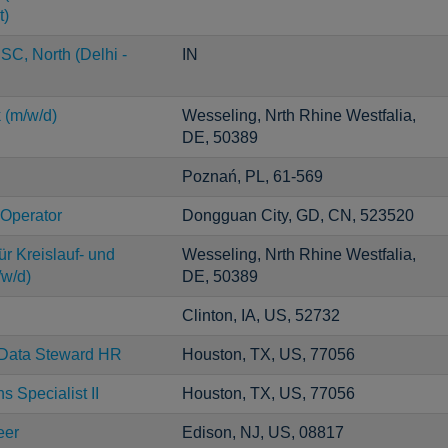
t)
SC, North (Delhi -
IN
 (m/w/d)
Wesseling, Nrth Rhine Westfalia,
DE, 50389
Poznań, PL, 61-569
 Operator
Dongguan City, GD, CN, 523520
r Kreislauf- und
Wesseling, Nrth Rhine Westfalia,
/w/d)
DE, 50389
Clinton, IA, US, 52732
 Data Steward HR
Houston, TX, US, 77056
s Specialist II
Houston, TX, US, 77056
eer
Edison, NJ, US, 08817