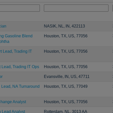
cian
NASIK, NL, IN, 422113
ng Gasoline Blend
Houston, TX, US, 77056
phtha
t Lead, Trading IT
Houston, TX, US, 77056
t Lead, Trading IT Ops
Houston, TX, US, 77056
or
Evansville, IN, US, 47711
C Lead, NA Turnaround
Houston, TX, US, 77049
Change Analyst
Houston, TX, US, 77056
n Lead Analyst
Rotterdam, NL, 3013 AA