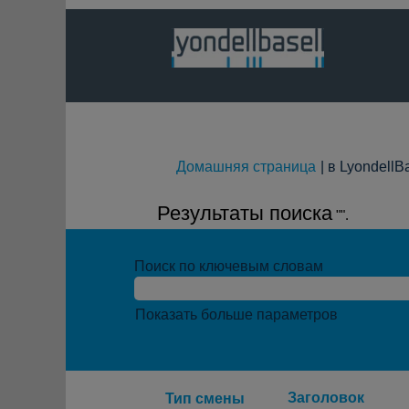
Домашняя страница
|
в LyondellB
Результаты поиска
"".
Поиск по ключевым словам
Показать больше параметров
Заголовок
Тип смены