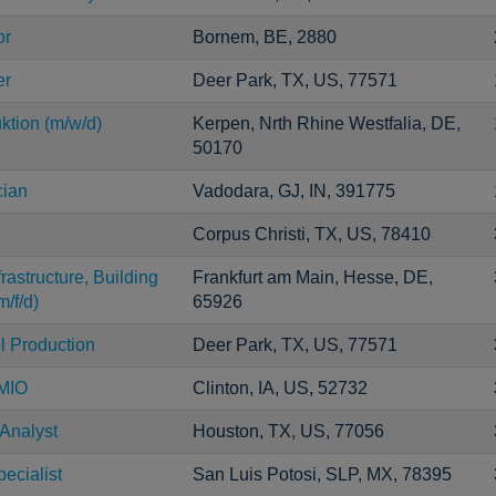
or
Bornem, BE, 2880
er
Deer Park, TX, US, 77571
uktion (m/w/d)
Kerpen, Nrth Rhine Westfalia, DE,
50170
cian
Vadodara, GJ, IN, 391775
Corpus Christi, TX, US, 78410
astructure, Building
Frankfurt am Main, Hesse, DE,
/f/d)
65926
l Production
Deer Park, TX, US, 77571
/MIO
Clinton, IA, US, 52732
 Analyst
Houston, TX, US, 77056
ecialist
San Luis Potosi, SLP, MX, 78395