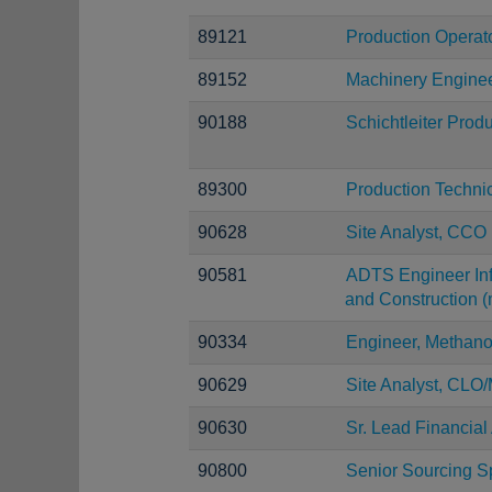
89121
Production Operat
89152
Machinery Engine
90188
Schichtleiter Prod
89300
Production Techni
90628
Site Analyst, CCO
90581
ADTS Engineer Infr
and Construction (m
90334
Engineer, Methano
90629
Site Analyst, CLO
90630
Sr. Lead Financial
90800
Senior Sourcing Sp