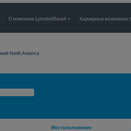
О компании LyondellBasell
Карьерные возможнос
(текущая
asell North America
страница)
Местоположение