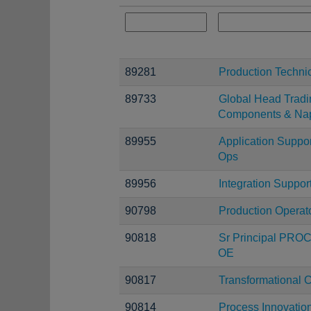
89281
Production Techni
89733
Global Head Tradi
Components & Na
89955
Application Suppor
Ops
89956
Integration Suppor
90798
Production Operat
90818
Sr Principal PRO
OE
90817
Transformational 
90814
Process Innovatio