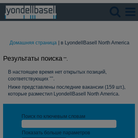
Язык
Просмотрите профиль
(те
Домашняя страница
|
в LyondellBasell North America
стр
Результаты поиска
"".
В настоящее время нет открытых позиций,
соответствующих "
".
Ниже представлены последние вакансии (159 шт.),
которые разместил LyondellBasell North America.
Поиск по ключевым словам
Показать больше параметров