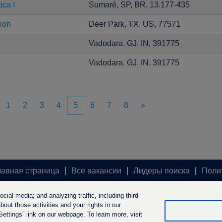
ica I
Sumaré, SP, BR, 13.177-435
tion
Deer Park, TX, US, 77571
Vadodara, GJ, IN, 391775
Vadodara, GJ, IN, 391775
1
2
3
4
5
6
7
8
»
лавная страница
Все вакансии
Лидеры поиска
Поли
ial media; and analyzing traffic, including third-
out those activities and your rights in our
ttings” link on our webpage. To learn more, visit