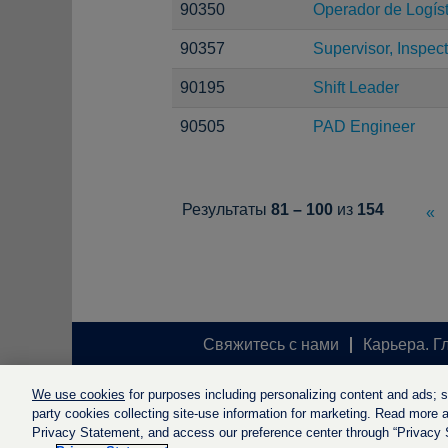
90350
Operador de Logíst
90357
Supervisor, Inspec
90195
Shift Leader
90505
PAD Engineer
Результаты
81 – 100
из
154
«
Свяжитесь с нами
Карьера. Г
We use cookies
for purposes including personalizing content and ads; soc
party cookies collecting site-use information for marketing. Read more ab
Privacy Statement, and access our preference center through “Privacy Se