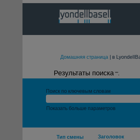
Домашняя страница
|
в LyondellB
Результаты поиска
"".
Поиск по ключевым словам
Показать больше параметров
Заголовок
Тип смены