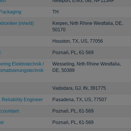
lin
Newport, ENG, GB, NP113AF
 Packaging
TH
ktroniker (m/w/d)
Kerpen, Nrth Rhine Westfalia, DE,
50170
Houston, TX, US, 77056
t
Poznań, PL, 61-569
ering Elektrotechnik /
Wesseling, Nrth Rhine Westfalia,
tomatisierungstechnik
DE, 50389
Vadodara, GJ, IN, 391775
Reliability Engineer
Pasadena, TX, US, 77507
ccountant
Poznań, PL, 61-569
st
Poznań, PL, 61-569