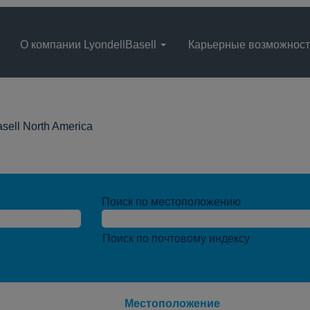
О компании LyondellBasell
Карьерные возможнос
(текущая
asell North America
страница)
Поиск по местоположению
Поиск по почтовому индексу
Местоположение