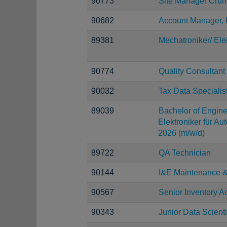
90773
Site Manager Crum
90682
Account Manager,
89381
Mechatroniker/ Ele
90774
Quality Consultant
90032
Tax Data Specialis
89039
Bachelor of Engine
Elektroniker für Au
2026 (m/w/d)
89722
QA Technician
90144
I&E Maintenance & 
90567
Senior Inventory A
90343
Junior Data Scienti