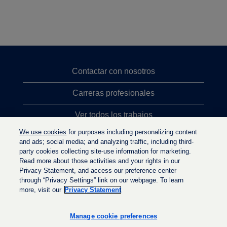
Contactar con nosotros
Carreras profesionales
Ver todos los trabajos
We use cookies
for purposes including personalizing content
Búsqueda de altos cargos
and ads; social media; and analyzing traffic, including third-
party cookies collecting site-use information for marketing.
Política de privacidad
Read more about those activities and your rights in our
Privacy Statement, and access our preference center
through “Privacy Settings” link on our webpage. To learn
more, visit our
Privacy Statement
S
S
S
e
e
e
a
a
Manage cookie preferences
a
b
b