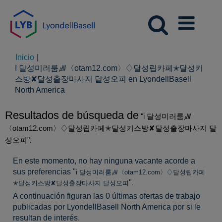
Inicio
|
I 달성미러룸㎼〈otam12.com〉♢달성립카페✭달성키
스방✘달성출장마사지 달성오피 en LyondellBasell
(página
North America
actual)
Resultados de búsqueda de
"i 달성미러룸㎼
〈otam12.com〉♢달성립카페✭달성키스방✘달성출장마사지 달
성오피".
En este momento, no hay ninguna vacante acorde a
sus preferencias "
i 달성미러룸㎼〈otam12.com〉♢달성립카페
".
✭달성키스방✘달성출장마사지 달성오피
A continuación figuran las 0 últimas ofertas de trabajo
publicadas por LyondellBasell North America por si le
resultan de interés.