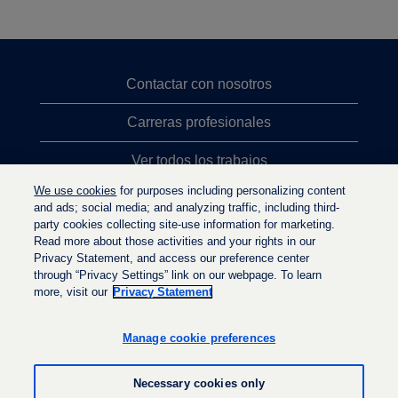
Contactar con nosotros
Carreras profesionales
Ver todos los trabajos
We use cookies
for purposes including personalizing content
Búsqueda de altos cargos
and ads; social media; and analyzing traffic, including third-
party cookies collecting site-use information for marketing.
Política de privacidad
Read more about those activities and your rights in our
Privacy Statement, and access our preference center
through “Privacy Settings” link on our webpage. To learn
more, visit our
Privacy Statement
S
S
S
e
e
e
a
a
Manage cookie preferences
a
b
b
b
r
r
r
e
e
Necessary cookies only
e
e
e