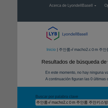
Acerca de LyondellBasell
O
Inicio
|
주안룸㎋macho2.cＯm 주안룸 
Resultados de búsqueda de
En este momento, no hay ninguna va
A continuación figuran las 0 últimas 
Buscar por palabra clave