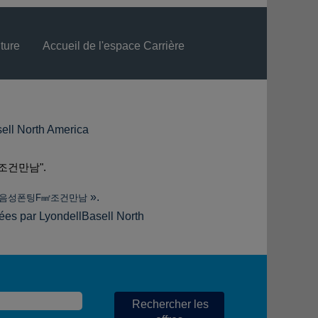
ture
Accueil de l'espace Carrière
Langue
Visualiser le profil
(page
orth America
actuelle)
조건만남".
».
¶㎌음성폰팅F㎟조건만남
iées par LyondellBasell North