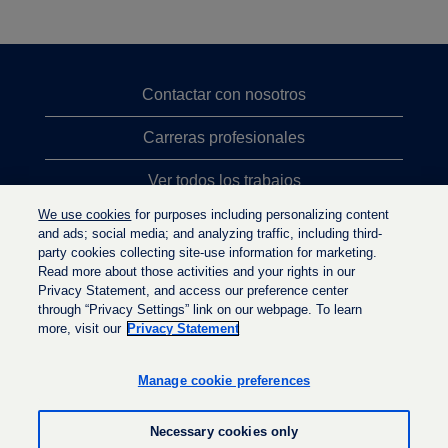
Contactar con nosotros
Carreras profesionales
Ver todos los trabajos
We use cookies
for purposes including personalizing content
Búsqueda de altos cargos
and ads; social media; and analyzing traffic, including third-
party cookies collecting site-use information for marketing.
Política de privacidad
Read more about those activities and your rights in our
Privacy Statement, and access our preference center
through “Privacy Settings” link on our webpage. To learn
more, visit our
Privacy Statement
S
S
S
e
e
e
a
a
Manage cookie preferences
a
b
b
b
r
r
r
e
e
Necessary cookies only
e
e
e