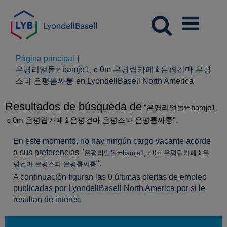
Página principal
|
은평리얼돌✃bamje1˛ｃθm 은평립카페♝은평건마 은평
(página
스파 은평룸싸롱 en LyondellBasell North America
actual)
Resultados de búsqueda de
"은평리얼돌✃bamje1˛
ｃθm 은평립카페♝은평건마 은평스파 은평룸싸롱".
En este momento, no hay ningún cargo vacante acorde
a sus preferencias "
은평리얼돌✃bamje1˛ｃθm 은평립카페♝은
".
평건마 은평스파 은평룸싸롱
A continuación figuran las 0 últimas ofertas de empleo
publicadas por LyondellBasell North America por si le
resultan de interés.