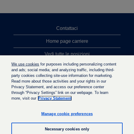
Contattaci
Home page carriere
Vedi tutte le posizioni
We use cookies
for purposes including personalizing content
Ricerche top
and ads; social media; and analyzing traffic, including third-
party cookies collecting site-use information for marketing.
Politica sulla privacy
Read more about those activities and your rights in our
Privacy Statement, and access our preference center
through “Privacy Settings” link on our webpage. To learn
more, visit our
Privacy Statement
S
S
S
i
i
i
a
a
Manage cookie preferences
a
p
p
p
r
r
r
e
e
Necessary cookies only
e
i
i