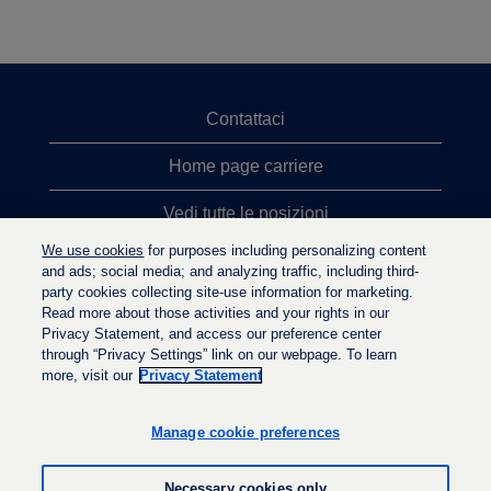
Contattaci
Home page carriere
Vedi tutte le posizioni
We use cookies
for purposes including personalizing content
Ricerche top
and ads; social media; and analyzing traffic, including third-
party cookies collecting site-use information for marketing.
Politica sulla privacy
Read more about those activities and your rights in our
Privacy Statement, and access our preference center
through “Privacy Settings” link on our webpage. To learn
more, visit our
Privacy Statement
S
S
S
i
i
i
a
a
Manage cookie preferences
a
p
p
p
r
r
r
e
e
Necessary cookies only