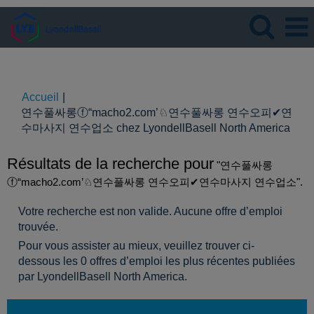
Langue
Visualiser le profil
Accueil
|
연수풀싸롱ⓕ“macho2.com’♘연수풀싸롱 연수오피✔연
(pag
수마사지 연수업소 chez LyondellBasell North America
actue
Résultats de la recherche pour
"연수풀싸롱
ⓕ“macho2.com’♘연수풀싸롱 연수오피✔연수마사지 연수업소".
Votre recherche est non valide. Aucune offre d’emploi
trouvée.
Pour vous assister au mieux, veuillez trouver ci-
dessous les 0 offres d’emploi les plus récentes publiées
par LyondellBasell North America.