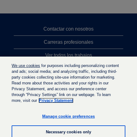
Contactar con nosotros
Carreras profesionales
Ver todos los trabajos
We use cookies
for purposes including personalizing content
Búsqueda de altos cargos
and ads; social media; and analyzing traffic, including third-
party cookies collecting site-use information for marketing.
Política de privacidad
Read more about those activities and your rights in our
Privacy Statement, and access our preference center
through “Privacy Settings” link on our webpage. To learn
more, visit our
Privacy Statement
S
S
S
e
e
e
a
a
Manage cookie preferences
a
b
b
b
r
r
r
e
e
Necessary cookies only
e
e
e