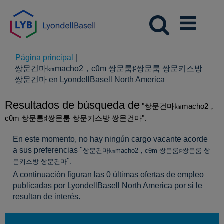
Página principal
|
쌍문건마㎞macho2，cθm 쌍문룸♯쌍문룸 쌍문키스방
(página
쌍문건마 en LyondellBasell North America
actual)
Resultados de búsqueda de
"쌍문건마㎞macho2，
cθm 쌍문룸♯쌍문룸 쌍문키스방 쌍문건마".
En este momento, no hay ningún cargo vacante acorde
a sus preferencias "
쌍문건마㎞macho2，cθm 쌍문룸♯쌍문룸 쌍
".
문키스방 쌍문건마
A continuación figuran las 0 últimas ofertas de empleo
publicadas por LyondellBasell North America por si le
resultan de interés.