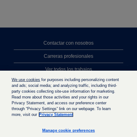
Contactar con nosotros
Carreras profesionales
Ver todos los trabajos
We use cookies
for purposes including personalizing content
Búsqueda de altos cargos
and ads; social media; and analyzing traffic, including third-
party cookies collecting site-use information for marketing.
Política de privacidad
Read more about those activities and your rights in our
Privacy Statement, and access our preference center
through “Privacy Settings” link on our webpage. To learn
more, visit our
Privacy Statement
S
S
S
e
e
e
a
a
Manage cookie preferences
a
b
b