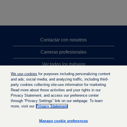
Contactar con nosotros
Carreras profesionales
Ver todos los trabajos
We use cookies
for purposes including personalizing content
Búsqueda de altos cargos
and ads; social media; and analyzing traffic, including third-
party cookies collecting site-use information for marketing.
Política de privacidad
Read more about those activities and your rights in our
Privacy Statement, and access our preference center
through “Privacy Settings” link on our webpage. To learn
more, visit our
Privacy Statement
S
S
S
e
e
e
a
a
Manage cookie preferences
a
b
b