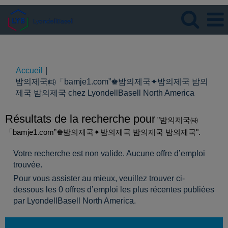
Langue
Visualiser le profil
Accueil
|
밤의제국㈙「bamje1.com”♚밤의제국✦밤의제국 밤의
(page
제국 밤의제국 chez LyondellBasell North America
actuelle)
Résultats de la recherche pour
"밤의제국㈙
「bamje1.com”♚밤의제국✦밤의제국 밤의제국 밤의제국".
Votre recherche est non valide. Aucune offre d’emploi
trouvée.
Pour vous assister au mieux, veuillez trouver ci-
dessous les 0 offres d’emploi les plus récentes publiées
par LyondellBasell North America.