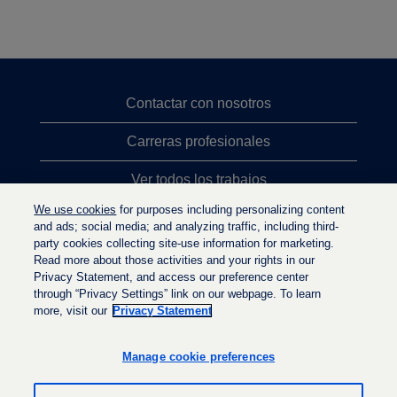
Contactar con nosotros
Carreras profesionales
Ver todos los trabajos
We use cookies
for purposes including personalizing content
Búsqueda de altos cargos
and ads; social media; and analyzing traffic, including third-
party cookies collecting site-use information for marketing.
Política de privacidad
Read more about those activities and your rights in our
Privacy Statement, and access our preference center
through “Privacy Settings” link on our webpage. To learn
more, visit our
Privacy Statement
S
S
S
e
e
e
a
a
Manage cookie preferences
a
b
b
b
r
r
r