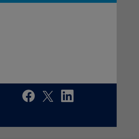
在
在
在
新
新
新
的
的
的
索
索
索
引
引
引
標
標
標
籤
籤
籤
中
中
中
開
開
開
啟
啟
啟