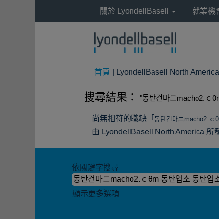
關於 LyondellBasell
就業機
首頁
|
LyondellBasell North
搜尋結果：
"동탄건마ニmacho2.ｃ
尚無相符的職缺「
동탄건마ニmacho2.ｃ
由 LyondellBasell North A
依關鍵字搜尋
顯示更多選項