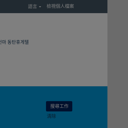
檢視個人檔案
語言
(目
동탄건마 동탄휴게텔
前
頁
面)
清除