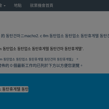
會
地點
就業機會首頁
 America 的 동탄건마ニmacho2.ｃθm 동탄업소 동탄업소 동탄휴게텔 
θm 동탄업소 동탄업소 동탄휴게텔 동탄건마 동탄휴게텔".
」。
θm 동탄업소 동탄업소 동탄휴게텔 동탄건마 동탄휴게텔
merica 所發佈的 0 個最新工作均已列於下方以方便您瀏覽。