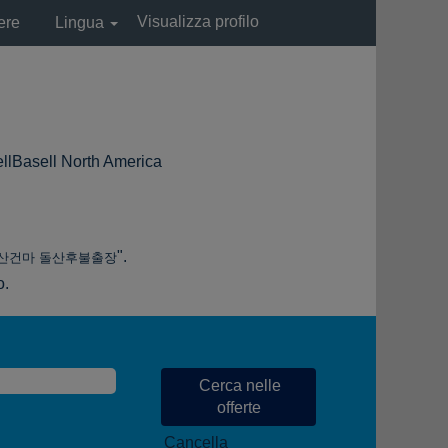
Visualizza profilo
ere
Lingua
(pagina
ll North America
corrente)
".
돌산건마 돌산후불출장
o.
Cancella