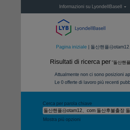
Informazioni su LyondellBasell
Pagina iniziale
|
돌산핸플㉴otam12、
Risultati di ricerca per
"돌산핸플
Attualmente non ci sono posizioni ap
Le 0 offerte di lavoro più recenti pu
Cerca per parola chiave
Mostra più opzioni