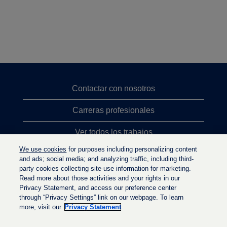
Contactar con nosotros
Carreras profesionales
Ver todos los trabajos
We use cookies
for purposes including personalizing content
Búsqueda de altos cargos
and ads; social media; and analyzing traffic, including third-
party cookies collecting site-use information for marketing.
Política de privacidad
Read more about those activities and your rights in our
Privacy Statement, and access our preference center
through “Privacy Settings” link on our webpage. To learn
more, visit our
Privacy Statement
S
S
S
e
e