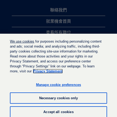
聯絡我們
就業機會首頁
查看所有職位
We use cookies
for purposes including personalizing content
熱門職位搜尋
and ads; social media; and analyzing traffic, including third-
party cookies collecting site-use information for marketing.
隱私權政策
Read more about those activities and your rights in our
Privacy Statement, and access our preference center
through “Privacy Settings” link on our webpage. To learn
more, visit our
Privacy Statement
在
在
在
新
新
新
的
的
Manage cookie preferences
的
索
索
索
引
引
引
標
標
Necessary cookies only
標
籤
籤
籤
中
中
中
開
開
© LyondellBasell Industries Holdings B.V. 2022
開
Accept all cookies
啟
啟
啟