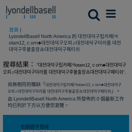
首頁
|
LyondellBasell North America 的 대전대덕구립카페㈊
otam12¸ｃoｍ♣대전대덕구오피♫대전대덕구미러룸 대전
(目
대덕구후불출장♨대전대덕구패티쉬
前
頁
搜尋結果：
"대전대덕구립카페㈊otam12¸ｃoｍ♣대전대덕구
面)
오피♫대전대덕구미러룸 대전대덕구후불출장♨대전대덕구패티쉬".
尚無相符的職缺「
대전대덕구립카페㈊otam12¸ｃoｍ♣대전대덕구
」。
오피♫대전대덕구미러룸 대전대덕구후불출장♨대전대덕구패티쉬
由 LyondellBasell North America 所發佈的 0 個最新工作
均已列於下方以方便您瀏覽。
依關鍵字搜尋