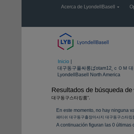
Acerca de LyondellBasell
O
Inicio
|
대구동구풀싸롱ばotam12˛ｃＯＭ
(págin
LyondellBasell North America
actual
Resultados de búsqueda de
대구동구스타킹룸".
En este momento, no hay ninguna va
패티쉬 대구동구출장마사지 대구동구스타킹
A continuación figuran las 0 últimas 