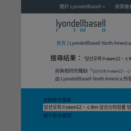
關於 LyondellBasell
就業機
首頁
|
LyondellBasell Nort
搜尋結果：
"당산오피※otam12、ｃ
尚無相符的職缺「
당산오피※otam12、
由 LyondellBasell North A
依關鍵字搜尋
顯示更多選項