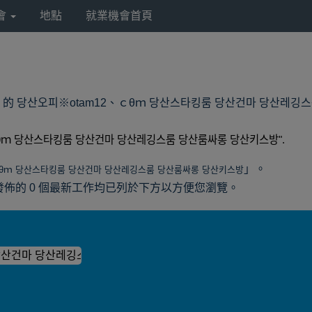
會
地點
就業機會首頁
h America 的 당산오피※otam12、ｃθｍ 당산스타킹룸 당산건마 당산
θｍ 당산스타킹룸 당산건마 당산레깅스룸 당산룸싸롱 당산키스방".
」。
ｃθｍ 당산스타킹룸 당산건마 당산레깅스룸 당산룸싸롱 당산키스방
merica 所發佈的 0 個最新工作均已列於下方以方便您瀏覽。