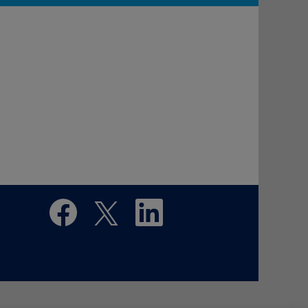
在
在
在
新
新
新
的
的
的
索
索
索
引
引
引
標
標
標
籤
籤
籤
中
中
中
開
開
開
啟
啟
啟