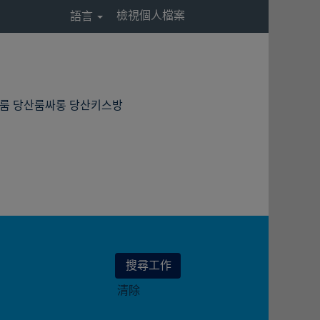
檢視個人檔案
語言
(目
레깅스룸 당산룸싸롱 당산키스방
前
頁
面)
清除