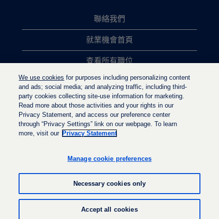
聯絡我們
就業機會首頁
查看所有職位
We use cookies
for purposes including personalizing content
熱門職位搜尋
and ads; social media; and analyzing traffic, including third-
party cookies collecting site-use information for marketing.
隱私權政策
Read more about those activities and your rights in our
Privacy Statement, and access our preference center
through “Privacy Settings” link on our webpage. To learn
more, visit our
Privacy Statement
在
在
在
新
新
新
的
的
Manage cookie preferences
的
索
索
索
引
引
引
標
標
Necessary cookies only
標
籤
籤
籤
中
中
中
開
開
© LyondellBasell Industries Holdings B.V. 2022
開
Accept all cookies
啟
啟
啟