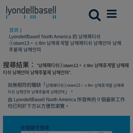
首頁
|
LyondellBasell North America 的 남해패티쉬
ⓩotam13。ｃθm 남해휴게텔 남해패티쉬 남해안마 남해
(目
후불제 남해안마
前
頁
搜尋結果：
"남해패티쉬ⓩotam13。ｃθm 남해휴게텔 남해패
面)
티쉬 남해안마 남해후불제 남해안마".
尚無相符的職缺「
남해패티쉬ⓩotam13。ｃθm 남해휴게텔 남해패
」。
티쉬 남해안마 남해후불제 남해안마
由 LyondellBasell North America 所發佈的 0 個最新工作
均已列於下方以方便您瀏覽。
依關鍵字搜尋