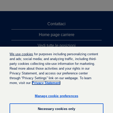
Contattaci
Home page carriere
Vedi tutte le posizioni
We use cookies
for purposes including personalizing content
Ricerche top
and ads; social media; and analyzing traffic, including third-
party cookies collecting site-use information for marketing.
Politica sulla privacy
Read more about those activities and your rights in our
Privacy Statement, and access our preference center
through “Privacy Settings” link on our webpage. To learn
more, visit our
Privacy Statement
S
S
S
i
i
i
a
a
Manage cookie preferences
a
p
p
p
r
r
r
e
e
Necessary cookies only
e
i
i