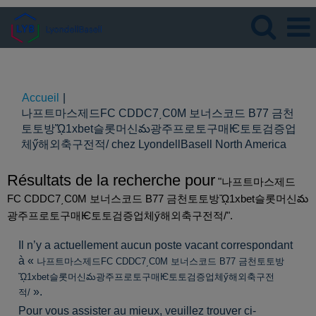
Langue
Visualiser le profil
Accueil
|
나프트마스제드FC CDDC7͵C0M 보너스코드 B77 금천
토토방ᾬ1xbet슬롯머신మ광주프로토구매Ѥ토토검증업
(page
체ӳ해외축구전적/ chez LyondellBasell North America
actuel
Résultats de la recherche pour
"나프트마스제드
FC CDDC7͵C0M 보너스코드 B77 금천토토방ᾬ1xbet슬롯머신మ
광주프로토구매Ѥ토토검증업체ӳ해외축구전적/".
Il n’y a actuellement aucun poste vacant correspondant
à «
나프트마스제드FC CDDC7͵C0M 보너스코드 B77 금천토토방
ᾬ1xbet슬롯머신మ광주프로토구매Ѥ토토검증업체ӳ해외축구전
».
적/
Pour vous assister au mieux, veuillez trouver ci-