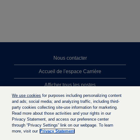
Nous contacter
Accueil de l'espace Carrière
Afficher tous les postes
We use cookies
for purposes including personalizing content
Principales recherches d'emploi
and ads; social media; and analyzing traffic, including third-
party cookies collecting site-use information for marketing.
Politique de confidentialité
Read more about those activities and your rights in our
Privacy Statement, and access our preference center
through “Privacy Settings” link on our webpage. To learn
more, visit our
Privacy Statement
S
S
S