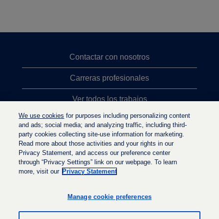
Contactar con nosotros
Carreras profesionales
Ver todos los trabajos
We use cookies
for purposes including personalizing content
Búsqueda de altos cargos
and ads; social media; and analyzing traffic, including third-
party cookies collecting site-use information for marketing.
Política de privacidad
Read more about those activities and your rights in our
Privacy Statement, and access our preference center
through “Privacy Settings” link on our webpage. To learn
more, visit our
Privacy Statement
S
S
S
e
e
e
a
a
Manage cookie preferences
a
b
b
b
r
r
r