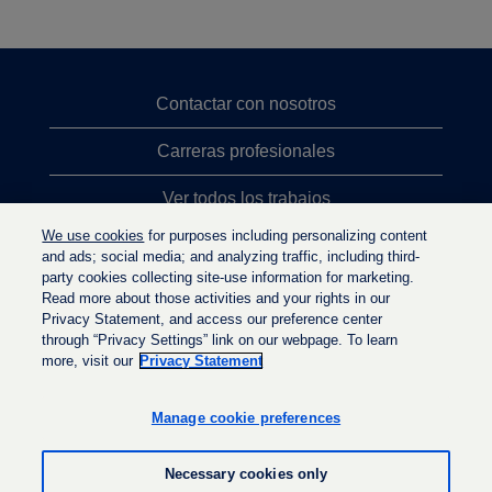
Contactar con nosotros
Carreras profesionales
Ver todos los trabajos
We use cookies
for purposes including personalizing content
Búsqueda de altos cargos
and ads; social media; and analyzing traffic, including third-
party cookies collecting site-use information for marketing.
Política de privacidad
Read more about those activities and your rights in our
Privacy Statement, and access our preference center
through “Privacy Settings” link on our webpage. To learn
more, visit our
Privacy Statement
S
S
S
e
e
e
a
a
Manage cookie preferences
a
b
b
b
r
r
r
e
e
Necessary cookies only
e
e
e